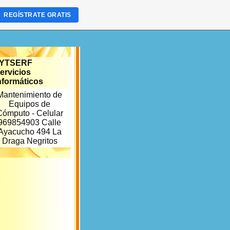
REGÍSTRATE GRATIS
YTSERF
ervicios
nformáticos
Mantenimiento de
Equipos de
Cómputo - Celular
969854903 Calle
Ayacucho 494 La
Draga Negritos