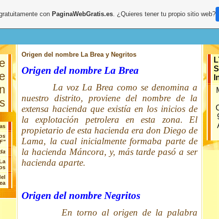
 gratuitamente con
PaginaWebGratis.es
. ¿Quieres tener tu propio sitio web?
Origen del nombre La Brea y Negritos
L
e
Origen del nombre La Brea
S
e
I
La voz La Brea como se denomina a
n
nuestro distrito, proviene del nombre de la
s
extensa hacienda que existía en los inicios de
la explotación petrolera en esta zona. El
as
propietario de esta hacienda era don Diego de
cos
Lama, la cual inicialmente formaba parte de
F"
la hacienda Máncora, y, más tarde pasó a ser
da
hacienda aparte.
La
tos
el
rea
Origen del nombre Negritos
En torno al origen de la palabra